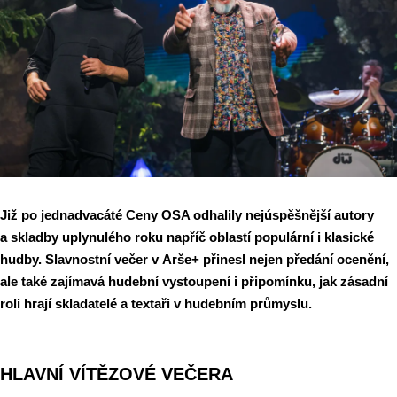
Již po jednadvacáté Ceny OSA odhalily nejúspěšnější autory
a skladby uplynulého roku napříč oblastí populární i klasické
hudby. Slavnostní večer v Arše+ přinesl nejen předání ocenění,
ale také zajímavá hudební vystoupení i připomínku, jak zásadní
roli hrají skladatelé a textaři v hudebním průmyslu.
HLAVNÍ VÍTĚZOVÉ VEČERA