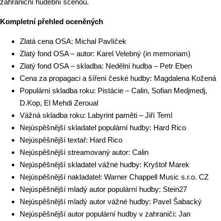
zahraniční hudební scénou.
Kompletní přehled oceněných
Zlatá cena OSA: Michal Pavlíček
Zlatý fond OSA – autor: Karel Velebný (in memoriam)
Zlatý fond OSA – skladba: Nedělní hudba – Petr Eben
Cena za propagaci a šíření české hudby: Magdalena Kožená
Populární skladba roku: Pistácie – Calin, Sofian Medjmedj,
D.Kop, El Mehdi Zeroual
Vážná skladba roku: Labyrint paměti – Jiří Teml
Nejúspěšnější skladatel populární hudby: Hard Rico
Nejúspěšnější textař: Hard Rico
Nejúspěšnější streamovaný autor: Calin
Nejúspěšnější skladatel vážné hudby: Kryštof Marek
Nejúspěšnější nakladatel: Warner Chappell Music s.r.o. CZ
Nejúspěšnější mladý autor populární hudby: Stein27
Nejúspěšnější mladý autor vážné hudby: Pavel Šabacký
Nejúspěšnější autor populární hudby v zahraničí: Jan