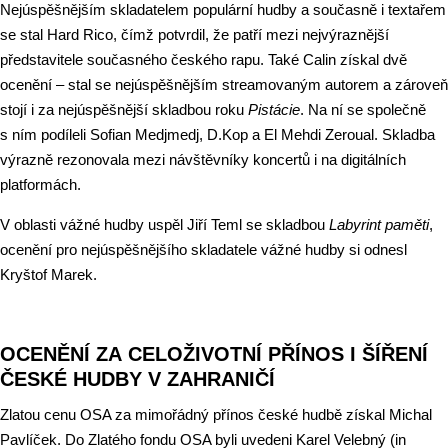
Nejúspěšnějším skladatelem populární hudby a současně i textařem
se stal Hard Rico, čímž potvrdil, že patří mezi nejvýraznější
představitele současného českého rapu. Také Calin získal dvě
ocenění – stal se nejúspěšnějším streamovaným autorem a zároveň
stojí i za nejúspěšnější skladbou roku
Pistácie
. Na ní se společně
s ním podíleli Sofian Medjmedj, D.Kop a El Mehdi Zeroual. Skladba
výrazně rezonovala mezi návštěvníky koncertů i na digitálních
platformách.
V oblasti vážné hudby uspěl Jiří Teml se skladbou
Labyrint paměti
,
ocenění pro nejúspěšnějšího skladatele vážné hudby si odnesl
Kryštof Marek.
OCENĚNÍ ZA CELOŽIVOTNÍ PŘÍNOS I ŠÍŘENÍ
ČESKÉ HUDBY V ZAHRANIČÍ
Zlatou cenu OSA za mimořádný přínos české hudbě získal Michal
Pavlíček. Do Zlatého fondu OSA byli uvedeni Karel Velebný (in