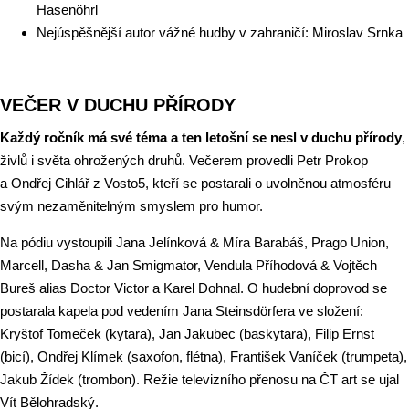
Hasenöhrl
Nejúspěšnější autor vážné hudby v zahraničí: Miroslav Srnka
VEČER V DUCHU PŘÍRODY
Každý ročník má své téma a ten letošní se nesl v duchu přírody
,
živlů i světa ohrožených druhů. Večerem provedli Petr Prokop
a Ondřej Cihlář z Vosto5, kteří se postarali o uvolněnou atmosféru
svým nezaměnitelným smyslem pro humor.
Na pódiu vystoupili Jana Jelínková & Míra Barabáš, Prago Union,
Marcell, Dasha & Jan Smigmator, Vendula Příhodová & Vojtěch
Bureš alias Doctor Victor a Karel Dohnal. O hudební doprovod se
postarala kapela pod vedením Jana Steinsdörfera ve složení:
Kryštof Tomeček
(kytara), Jan Jakubec (baskytara), Filip Ernst
(bicí), Ondřej Klímek (saxofon, flétna), František Vaníček (trumpeta),
Jakub Žídek (trombon). Režie televizního přenosu na ČT art se ujal
Vít Bělohradský.