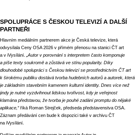
SPOLUPRÁCE S ČESKOU TELEVIZÍ A DALŠÍ
PARTNEŘI
Hlavním mediálním partnerem akce je Česká televize, která
odvysílala Ceny OSA 2026 v přímém přenosu na stanici ČT art
a v iVysílání.
„Autor v porovnání s interpretem často komponuje
a píše texty soukromě a zůstává ve stínu popularity. Díky
dlouhodobé spolupráci s Českou televizí se prostřednictvím ČT art
k širokému publiku dostává tvorba hudebních autorů a autorek, která
je základním stavebním kamenem kulturní identity. Dnes více než
jindy je nutné vyzdvihnout lidskou tvořivost, kdy je veřejnost
klamána představou, že tvorba je pouhé zadání promptu do nějaké
aplikace,“
říká Roman Strejček, předseda představenstva OSA.
Záznam předávání cen bude k dispozici také v archivu ČT
na iVysílání.
Dalším mediálním partnerem je magazín Autor in.