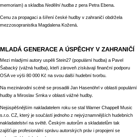
memoriam) a skladba
Nedělní hudba
z pera Petra Ebena.
Cenu za propagaci a šíření české hudby v zahraničí obdržela
mezzosopranistka Magdalena Kožená.
MLADÁ GENERACE A ÚSPĚCHY V ZAHRANIČÍ
Mezi mladými autory uspěli Stein27 (populární hudba) a Pavel
Šabacký (vážná hudba), kteří zároveň získávají finanční podporu
OSA ve výši 80 000 Kč na svou další hudební tvorbu.
Na mezinárodní scéně se prosadili Jan Hasenöhrl v oblasti populární
hudby a Miroslav Srnka v oblasti vážné hudby.
Nejúspěšnějším nakladatelem roku se stal Warner Chappell Music
s.r.o. CZ, který je součástí jednoho z nejvýznamnějších hudebních
nakladatelství na světě. Českým autorům a skladatelům tak
zajišťuje profesionální správu autorských práv i propojení se