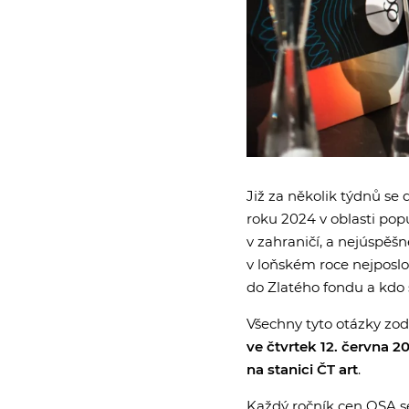
Již za několik týdnů s
roku 2024 v oblasti popu
v zahraničí, a nejúspěšn
v loňském roce nejposlou
do Zlatého fondu a kdo s
Všechny tyto otázky zod
ve čtvrtek 12. června 2
na stanici ČT art
.
Každý ročník cen OSA se