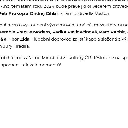
a. Ano, tématem roku 2024 bude právě jídlo! Večerem prove
etr Prokop a Ondřej Cihlář
, známí z divadla Vosto5.
bohacen o vystoupení významných umělců, mezi kterými 
nsemble Prague Modern, Radka Pavlovčinová, Pam Rabbit, 
á a Tibor Žida
. Hudební doprovod zajistí kapela složená z v
Jury Hradila.
probíhá pod záštitou Ministerstva kultury ČR. Těšíme se na sp
nezapomenutelných momentů!