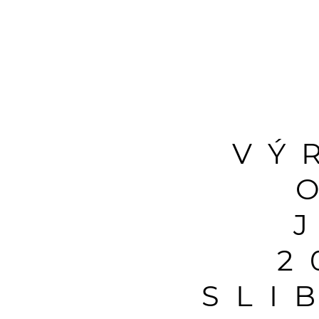
VÝ
2
SLI