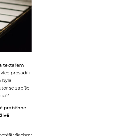
 a textařem
více prosadili
á byla
utor se zapíše
ničí?
ré proběhne
živě
potěší všechny