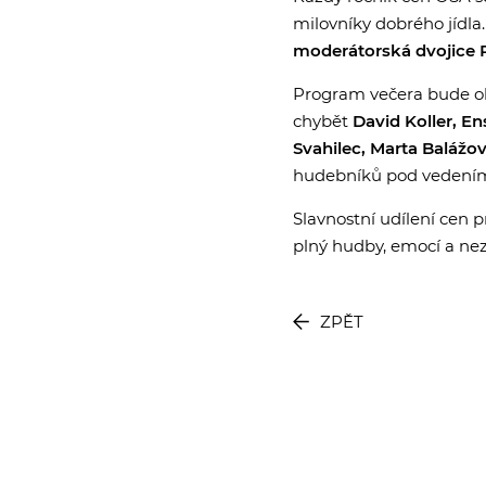
milovníky dobrého jídl
moderátorská dvojice P
Program večera bude o
chybět
David Koller, E
Svahilec, Marta Balážov
hudebníků pod vedením 
Slavnostní udílení cen 
plný hudby, emocí a 
ZPĚT