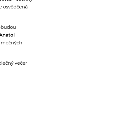
de osvědčená
nebudou
Anatol
ýjimečných
olečný večer