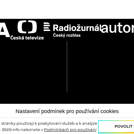
Nastavení podmínek pro používání cookies
stránky používají k poskytování služeb a k analýze
POVOLIT
 Bližší info naleznete v
Podmínkách pro používání