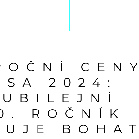
ROČNÍ CEN
OSA 2024:
JUBILEJNÍ
0. ROČNÍK
BUJE BOHA