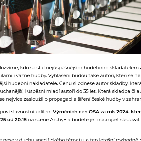
e dozvíme, kdo se stal nejúspěšnějším hudebním skladatelem
lární i vážné hudby. Vyhlášeni budou také autoři, kteří se nej
ější hudební nakladatelé. Cenu si odnese autor skladby, kter
chanější, i úspěšní mladí autoři do 35 let. Která skladba či a
e nejvíce zasloužil o propagaci a šíření české hudby v zahra
poví slavnostní udílení
Výročních cen OSA za rok 2024, kte
025 od 20:15
na scéně Archy+ a budete je moci opět sledovat
 nese v duchu specifického tématu, a ten letošní rozhodně 