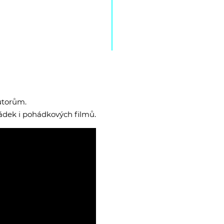
utorům.
ádek i pohádkových filmů.