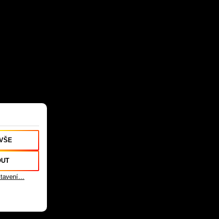
 VŠE
OUT
astavení…