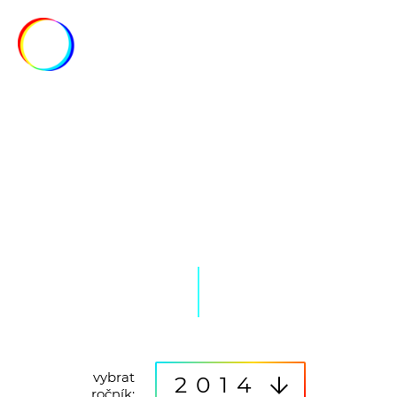
MENU
FOTO/VIDEO
vybrat
2014
ročník: