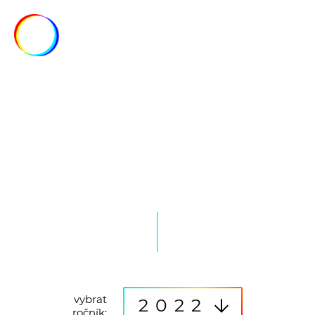
MENU
FOTO/VIDEO
vybrat
2022
ročník: