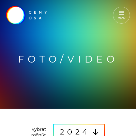
MENU
FOTO/VIDEO
vybrat
2024
ročník: