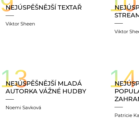
9
10
NEJÚSPĚŠNĚJŠÍ TEXTAŘ
NEJÚSP
STREA
Viktor Sheen
Viktor Sh
13
14
NEJÚSPĚŠNĚJŠÍ MLADÁ
NEJÚSP
AUTORKA VÁŽNÉ HUDBY
POPUL
ZAHRAN
Noemi Savková
Patricie K