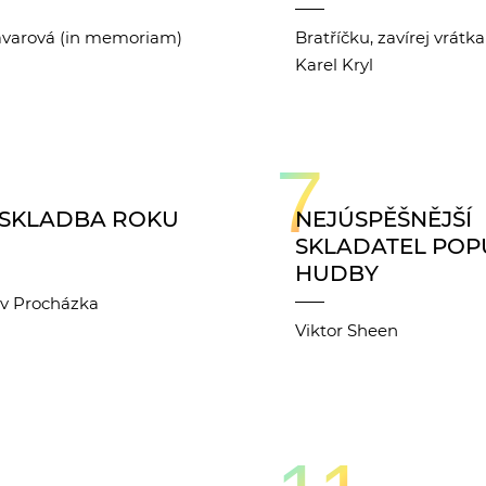
varová (in memoriam)
Bratříčku, zavírej vrátka
Karel Kryl
7
 SKLADBA ROKU
NEJÚSPĚŠNĚJŠÍ
SKLADATEL POP
HUDBY
a
lav Procházka
Viktor Sheen