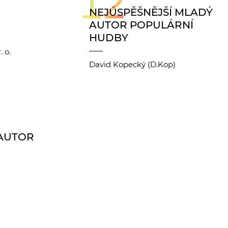
12
NEJÚSPĚŠNĚJŠÍ MLADÝ
AUTOR POPULÁRNÍ
HUDBY
 o.
David Kopecký (D.Kop)
 AUTOR