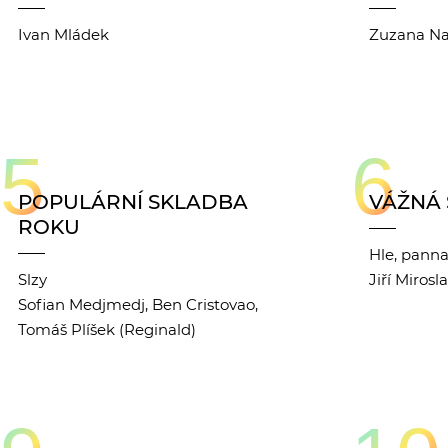
Ivan Mládek
Zuzana Na
5
6
POPULÁRNÍ SKLADBA
VÁŽNÁ
ROKU
Hle, pann
Slzy
Jiří Miros
Sofian Medjmedj, Ben Cristovao,
Tomáš Plíšek (Reginald)