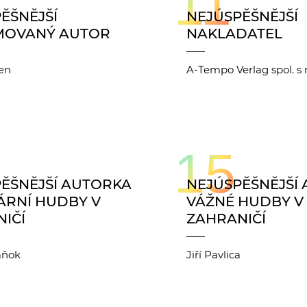
11
ĚŠNĚJŠÍ
NEJÚSPĚŠNĚJŠÍ
MOVANÝ AUTOR
NAKLADATEL
een
A-Tempo Verlag spol. s r.
15
ĚŠNĚJŠÍ AUTORKA
NEJÚSPĚŠNĚJŠÍ
ÁRNÍ HUDBY V
VÁŽNÉ HUDBY V
IČÍ
ZAHRANIČÍ
aňok
Jiří Pavlica