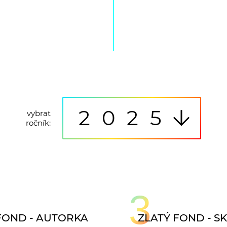
2025
vybrat
ročník:
3
FOND - AUTORKA
ZLATÝ FOND - S