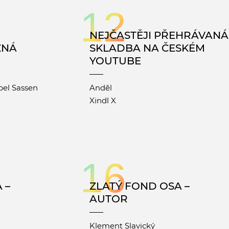
12
NEJČASTĚJI PŘEHRÁVANÁ
ŽNÁ
SKLADBA NA ČESKÉM
YOUTUBE
el Sassen
Anděl
Xindl X
16
 –
ZLATÝ FOND OSA –
AUTOR
Klement Slavický