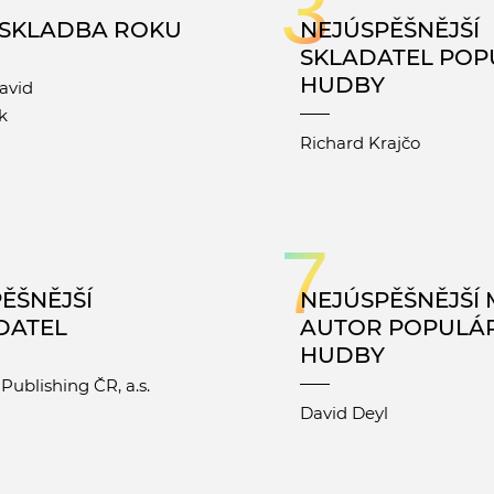
3
 SKLADBA ROKU
NEJÚSPĚŠNĚJŠÍ
SKLADATEL POP
HUDBY
avid
k
Richard Krajčo
7
ĚŠNĚJŠÍ
NEJÚSPĚŠNĚJŠÍ
DATEL
AUTOR POPULÁ
HUDBY
Publishing ČR, a.s.
David Deyl