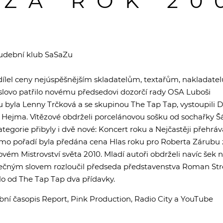
 ZA ROK 20
hudební klub SaSaZu
ílel ceny nejúspěšnějším skladatelům, textařům, nakladate
slovo patřilo novému předsedovi dozorčí rady OSA Luboši
 byla Lenny Trčková a se skupinou The Tap Tap, vystoupili D
 Hejma. Vítězové obdrželi porcelánovou sošku od sochařky Š
ategorie přibyly i dvě nové: Koncert roku a Nejčastěji přehrá
o pořadí byla předána cena Hlas roku pro Roberta Zárubu 
ovém Mistrovství světa 2010. Mladí autoři obdrželi navíc šek 
rečným slovem rozloučil předseda představenstva Roman Stre
ilo od The Tap Tap dva přídavky.
bní časopis Report, Pink Production, Radio City a YouTube