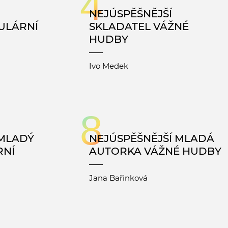
4
NEJÚSPĚŠNĚJŠÍ
ULÁRNÍ
SKLADATEL VÁŽNÉ
HUDBY
Ivo Medek
8
 MLADÝ
NEJÚSPĚŠNĚJŠÍ MLADÁ
RNÍ
AUTORKA VÁŽNÉ HUDBY
Jana Bařinková