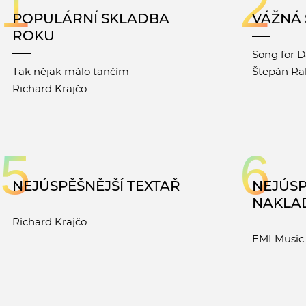
1
2
POPULÁRNÍ SKLADBA
VÁŽNÁ
ROKU
Song for D
Tak nějak málo tančím
Štepán Ra
Richard Krajčo
5
6
NEJÚSPĚŠNĚJŠÍ TEXTAŘ
NEJÚSP
NAKLA
Richard Krajčo
EMI Music 