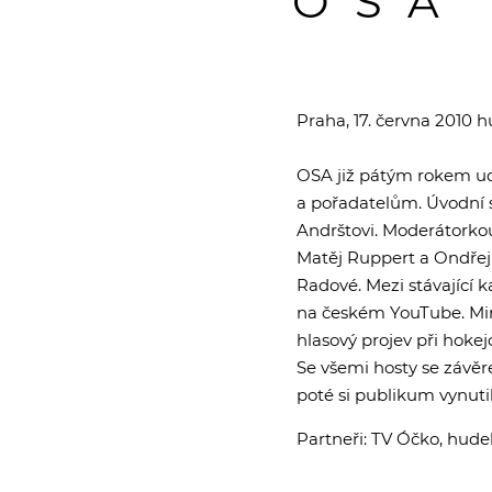
OSA
Praha, 17. června 2010 
OSA již pátým rokem ud
a pořadatelům. Úvodní 
Andrštovi. Moderátorkou
Matěj Ruppert a Ondřej
Radové. Mezi stávající k
na českém YouTube. Mim
hlasový projev při hokej
Se všemi hosty se závě
poté si publikum vynut
Partneři: TV Óčko, hude