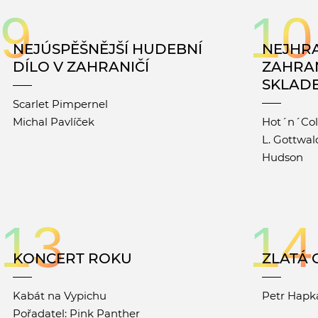
9
10
NEJÚSPĚŠNĚJŠÍ HUDEBNÍ
NEJHRA
DÍLO V ZAHRANIČÍ
ZAHRAN
SKLAD
Scarlet Pimpernel
Michal Pavlíček
Hot´n´Co
L. Gottwald
Hudson
13
14
KONCERT ROKU
ZLATÁ 
Kabát na Vypichu
Petr Hapk
Pořadatel: Pink Panther