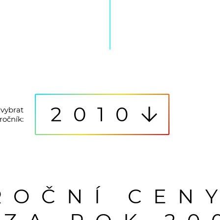
2010
vybrat
ročník:
ROČNÍ CEN