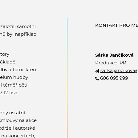
KONTAKT PRO MÉ
 založili samotní
enů byl například
tory
Šárka Jančíková
základě
Produkce, PR
by a těmi, kteří
sarka.jancikova
atelům hudby
606 095 999
l téměř pěti
 12 tisíc
hny ostatní
í smlouvy na akce
bdrželi autorské
, na koncertech,