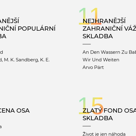
11
NĚJŠÍ
NEJHRANĚJŠÍ
IČNÍ POPULÁRNÍ
ZAHRANIČNÍ VÁ
BA
SKLADBA
ld
An Den Wassern Zu Bab
, M. K. Sandberg, K. E.
Wir Und Weiten
Arvo Pärt
15
CENA OSA
ZLATÝ FOND OSA
SKLADBA
a
Život je jen náhoda