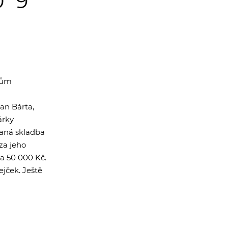
09
lům
an Bárta,
árky
vaná skladba
za jeho
na 50 000 Kč.
jček. Ještě