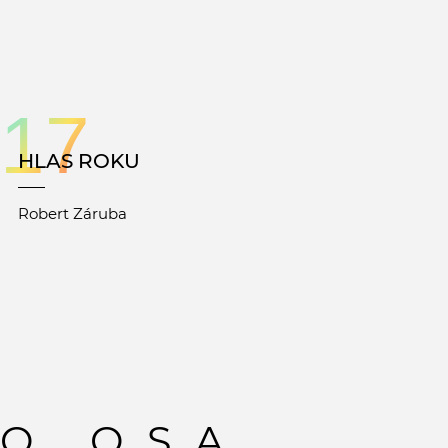
17
HLAS ROKU
Robert Záruba
O OSA