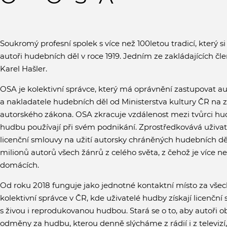
Soukromý profesní spolek s více než 100letou tradicí, který si
autoři hudebních děl v roce 1919. Jedním ze zakládajících čl
Karel Hašler.
OSA je kolektivní správce, který má oprávnění zastupovat au
a nakladatele hudebních děl od Ministerstva kultury ČR na 
autorského zákona. OSA zkracuje vzdálenost mezi tvůrci hud
hudbu používají při svém podnikání. Zprostředkovává uživ
licenční smlouvy na užití autorsky chráněných hudebních dě
milionů autorů všech žánrů z celého světa, z čehož je více než
domácích.
Od roku 2018 funguje jako jednotné kontaktní místo za všec
kolektivní správce v ČR, kde uživatelé hudby získají licenčn
s živou i reprodukovanou hudbou. Stará se o to, aby autoři o
odměny za hudbu, kterou denně slýcháme z rádií i z televizí