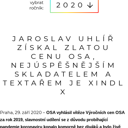
vybrat
2020
ročník:
JAROSLAV UHLÍŘ
ZÍSKAL ZLATOU
CENU OSA,
NEJÚSPĚŠNĚJŠÍM
SKLADATELEM A
TEXTAŘEM JE XINDL
X
Praha, 29. září 2020 –
OSA vyhlásil vítěze Výročních cen OSA
za rok 2019, slavnostní udílení se z důvodu probíhající
pandemie koronaviru konalo komorně bez diváků a bylo živě