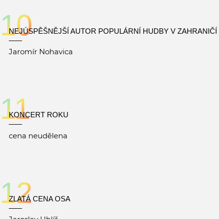
10
NEJÚSPĚŠNĚJŠÍ AUTOR POPULÁRNÍ HUDBY V ZAHRANIČÍ
Jaromír Nohavica
11
KONCERT ROKU
cena neudělena
12
ZLATÁ CENA OSA