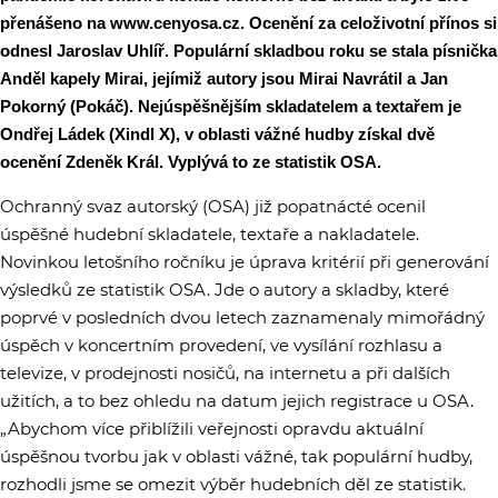
přenášeno na www.cenyosa.cz. Ocenění za celoživotní přínos si
odnesl Jaroslav Uhlíř. Populární skladbou roku se stala písnička
Anděl kapely Mirai, jejímiž autory jsou Mirai Navrátil a Jan
Pokorný (Pokáč). Nejúspěšnějším skladatelem a textařem je
Ondřej Ládek (Xindl X), v oblasti vážné hudby získal dvě
ocenění Zdeněk Král. Vyplývá to ze statistik OSA.
Ochranný svaz autorský (OSA) již popatnácté ocenil
úspěšné hudební skladatele, textaře a nakladatele.
Novinkou letošního ročníku je úprava kritérií při generování
výsledků ze statistik OSA. Jde o autory a skladby, které
poprvé v posledních dvou letech zaznamenaly mimořádný
úspěch v koncertním provedení, ve vysílání rozhlasu a
televize, v prodejnosti nosičů, na internetu a při dalších
užitích, a to bez ohledu na datum jejich registrace u OSA.
„Abychom více přiblížili veřejnosti opravdu aktuální
úspěšnou tvorbu jak v oblasti vážné, tak populární hudby,
rozhodli jsme se omezit výběr hudebních děl ze statistik.