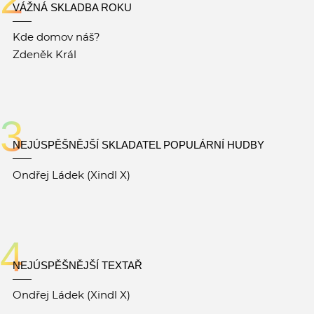
VÁŽNÁ SKLADBA ROKU
Kde domov náš?
Zdeněk Král
3
NEJÚSPĚŠNĚJŠÍ SKLADATEL POPULÁRNÍ HUDBY
Ondřej Ládek (Xindl X)
4
NEJÚSPĚŠNĚJŠÍ TEXTAŘ
Ondřej Ládek (Xindl X)