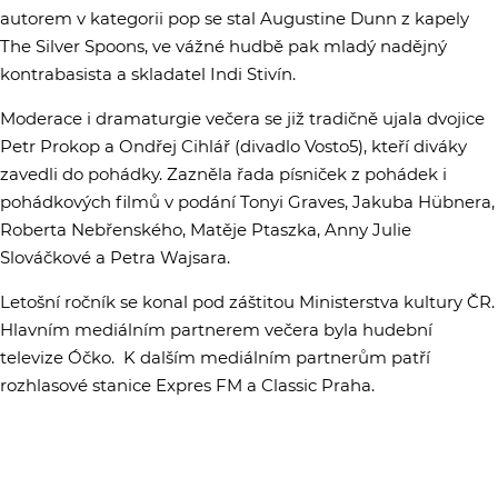
autorem v kategorii pop se stal Augustine Dunn z kapely
The Silver Spoons, ve vážné hudbě pak mladý nadějný
kontrabasista a skladatel Indi Stivín.
Moderace i dramaturgie večera se již tradičně ujala dvojice
Petr Prokop a Ondřej Cihlář (divadlo Vosto5), kteří diváky
zavedli do pohádky. Zazněla řada písniček z pohádek i
pohádkových filmů v podání Tonyi Graves, Jakuba Hübnera,
Roberta Nebřenského, Matěje Ptaszka, Anny Julie
Slováčkové a Petra Wajsara.
Letošní ročník se konal pod záštitou Ministerstva kultury ČR.
Hlavním mediálním partnerem večera byla hudební
televize Óčko. K dalším mediálním partnerům patří
rozhlasové stanice Expres FM a Classic Praha.