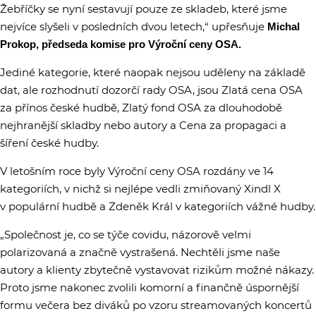
Žebříčky se nyní sestavují pouze ze skladeb, které jsme
nejvíce slyšeli v posledních dvou letech,“ upřesňuje
Michal
Prokop, předseda komise pro Výroční ceny OSA.
Jediné kategorie, které naopak nejsou uděleny na základě
dat, ale rozhodnutí dozorčí rady OSA, jsou Zlatá cena OSA
za přínos české hudbě, Zlatý fond OSA za dlouhodobě
nejhranější skladby nebo autory a Cena za propagaci a
šíření české hudby.
V letošním roce byly Výroční ceny OSA rozdány ve 14
kategoriích, v nichž si nejlépe vedli zmiňovaný Xindl X
v populární hudbě a Zdeněk Král v kategoriích vážné hudby.
„Společnost je, co se týče covidu, názorově velmi
polarizovaná a značně vystrašená. Nechtěli jsme naše
autory a klienty zbytečně vystavovat rizikům možné nákazy.
Proto jsme nakonec zvolili komorní a finančně úspornější
formu večera bez diváků po vzoru streamovaných koncertů