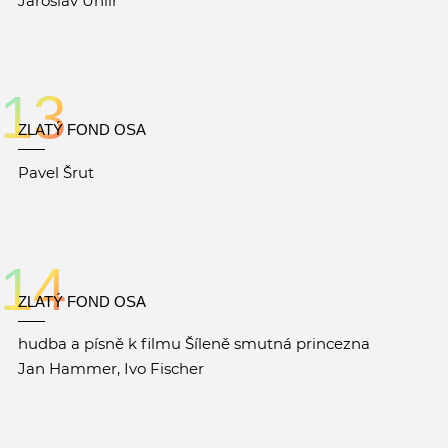
Jaroslav Uhlíř
13
ZLATÝ FOND OSA
Pavel Šrut
14
ZLATÝ FOND OSA
hudba a písně k filmu Šíleně smutná princezna
Jan Hammer, Ivo Fischer