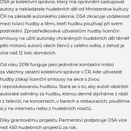
OSA je kolektivní správce, který má oprávnění zastupovat
autory a nakladatele hudebních děl od Ministerstva kultury
ČR na základě autorského zákona. OSA zkracuje vzdálenost
mezi tvůrci hudby a těmi, kteří hudbu používají při svém
podnikání. Zprostředkovává uživatelům hudby licenční
smlouvy na užití autorsky chráněných hudebních děl téměř
pěti milionů autorů všech žánrů z celého světa, z čehož je
více než 12 tisíc domácích.
Od roku 2018 funguje jako jednotné kontaktní místo
za všechny ostatní kolektivní správce v ČR, kde uživatelé
hudby získají licenční smlouvy na akce s živou
i reprodukovanou hudbou. Stará se o to, aby autoři obdrželi
autorské odměny za hudbu, kterou denně slýcháme z rádií
i z televizí, na koncertech, v barech a restauracích, pouštíme
si ji na internetu nebo z hudebních nosičů.
Díky grantovému projektu Partnerství podporuje OSA více
než 450 hudebních projektů za rok.