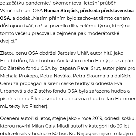
ze začátku pandemie,“ okomentoval letošní průběh
Výročních cen OSA
Roman Strejček, předseda představenstva
a dodal: „Naším přáním bylo zachovat těmto cenám
OSA,
důstojnou tvář, což se povedlo díky celému týmu, který na
tomto večeru pracoval, a zejména pak moderátorské
dvojici.“
Zlatou cenu OSA obdržel Jaroslav Uhlíř, autor hitů jako
Holubí dům, Není nutno, Ani k stáru nebo Hajný je lesa pán.
Do Zlatého fondu OSA byl zapsán Pavel Šrut, autor písní pro
Michala Prokopa, Petra Nováka, Petra Skoumala a dalších.
Cenu za propagaci a šíření české hudby si odnesla Eva
Urbanová a do Zlatého fondu OSA byla zařazena hudba a
písně k filmu Šíleně smutná princezna (hudba Jan Hammer
ml., texty Ivo Fischer).
Ocenění autoři si letos, stejně jako v roce 2019, odnesli sošku,
kterou navrhl Milan Cais. Mladí autoři v kategorii do 30 let
obdrželi šek v hodnotě 50 tisíc Kč. Nejúspěšnějším mladým