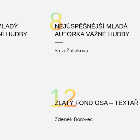
8
MLADÝ
NEJÚSPĚŠNĚJŠÍ MLADÁ
Í HUDBY
AUTORKA VÁŽNÉ HUDBY
Sára Žalčíková
12
ZLATÝ FOND OSA – TEXTAŘ
Zdeněk Borovec