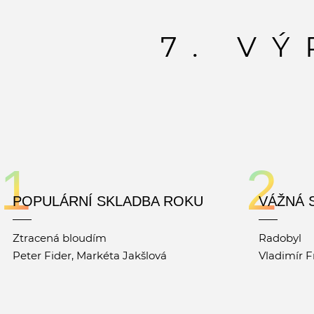
7. V
1
2
POPULÁRNÍ SKLADBA ROKU
VÁŽNÁ 
Ztracená bloudím
Radobyl
Peter Fider, Markéta Jakšlová
Vladimír F