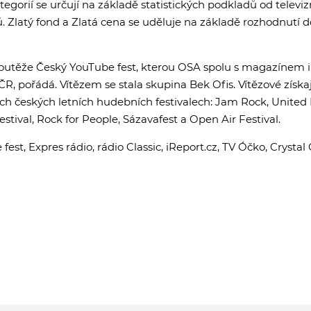
tegorií se určují na základě statistických podkladů od televiz
ů. Zlatý fond a Zlatá cena se uděluje na základě rozhodnutí d
soutěže Český YouTube fest, kterou OSA spolu s magazínem i
ČR, pořádá. Vítězem se stala skupina Bek Ofis. Vítězové získ
ích českých letních hudebních festivalech: Jam Rock, United
estival, Rock for People, Sázavafest a Open Air Festival.
fest, Expres rádio, rádio Classic, iReport.cz, TV Óčko, Crysta