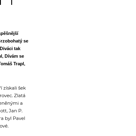
11
spěšnější
Brzobohatý se
Diváci tak
ml, Dívám se
Tomáš Trapl,
 získali šek
rovec. Zlatá
oceněnými a
ott, Jan P.
a byl Pavel
ové.