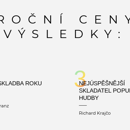
ÝROČNÍ CEN
VÝSLEDKY:
3
SKLADBA ROKU
NEJÚSPĚŠNĚJŠÍ
SKLADATEL POPU
HUDBY
ranz
Richard Krajčo