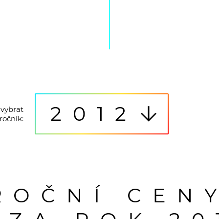
2012
vybrat
ročník:
ROČNÍ CEN