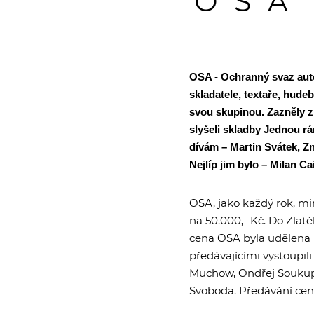
OSA
OSA - Ochranný svaz auto
skladatele, textaře, hud
svou skupinou. Zazněly z
slyšeli skladby Jednou r
dívám – Martin Svátek, Z
Nejlíp jim bylo – Milan Ca
OSA, jako každý rok, mim
na 50.000,- Kč. Do Zlat
cena OSA byla udělena Il
předávajícími vystoupili
Muchow, Ondřej Soukup, 
Svoboda. Předávání cen 