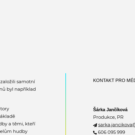
KONTAKT PRO MÉD
 založili samotní
enů byl například
tory
Šárka Jančíková
základě
Produkce, PR
by a těmi, kteří
sarka.jancikova
atelům hudby
606 095 999