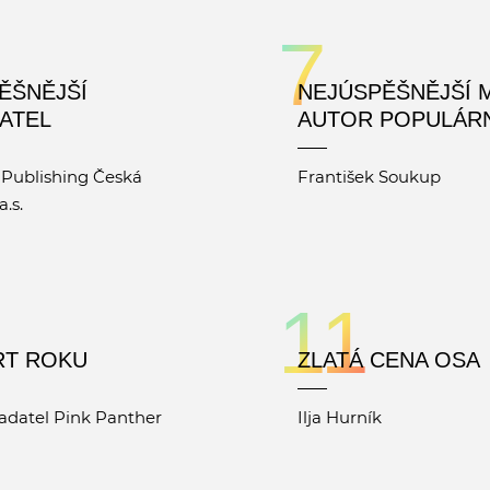
7
ĚŠNĚJŠÍ
NEJÚSPĚŠNĚJŠÍ 
ATEL
AUTOR POPULÁRN
 Publishing Česká
František Soukup
a.s.
11
RT ROKU
ZLATÁ CENA OSA
adatel Pink Panther
Ilja Hurník