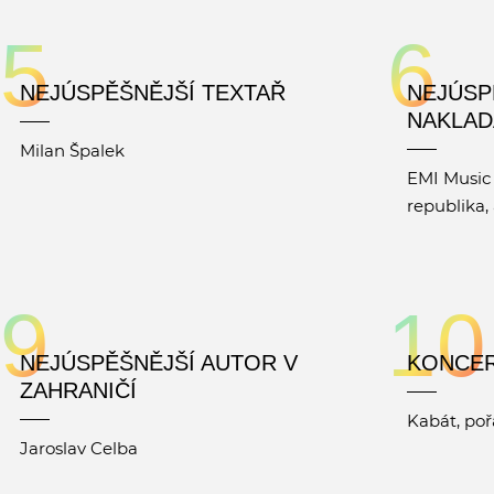
5
6
NEJÚSPĚŠNĚJŠÍ TEXTAŘ
NEJÚSP
NAKLAD
Milan Špalek
EMI Music
republika, 
9
10
NEJÚSPĚŠNĚJŠÍ AUTOR V
KONCE
ZAHRANIČÍ
Kabát, poř
Jaroslav Celba