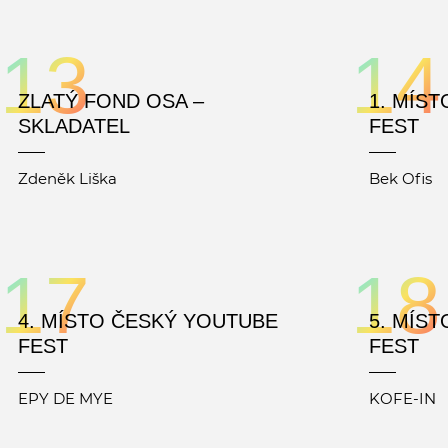
13
14
ZLATÝ FOND OSA –
1. MÍS
SKLADATEL
FEST
Zdeněk Liška
Bek Ofis
17
18
4. MÍSTO ČESKÝ YOUTUBE
5. MÍS
FEST
FEST
EPY DE MYE
KOFE-IN