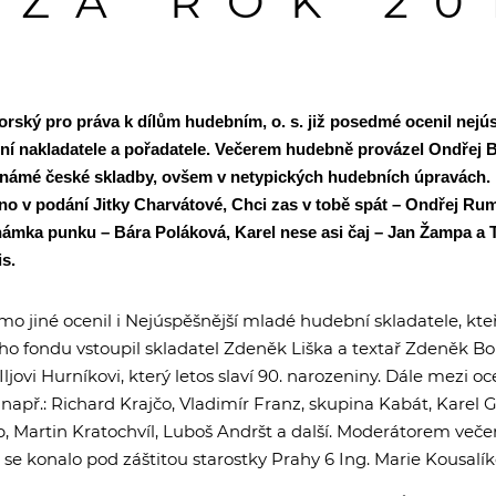
 ZA ROK 20
rský pro práva k dílům hudebním, o. s. již posedmé ocenil nejú
ební nakladatele a pořadatele. Večerem hudebně provázel Ondřej 
námé české skladby, ovšem v netypických hudebních úpravách. 
áno v podání Jitky Charvátové, Chci zas v tobě spát – Ondřej Ru
námka punku – Bára Poláková, Karel nese asi čaj – Jan Žampa a 
is.
o jiné ocenil i Nejúspěšnější mladé hudební skladatele, kteří
ého fondu vstoupil skladatel Zdeněk Liška a textař Zdeněk Bo
jovi Hurníkovi, který letos slaví 90. narozeniny. Dále mezi 
 např.: Richard Krajčo, Vladimír Franz, skupina Kabát, Karel G
Martin Kratochvíl, Luboš Andršt a další. Moderátorem večer
se konalo pod záštitou starostky Prahy 6 Ing. Marie Kousalík