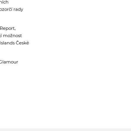
ních
ozorčí rady
Report,
ají možnost
 Islands České
l Glamour